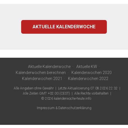
AKTUELLE KALENDERWOCHE
Aktuelle Kalenderwoche
Aktuelle KW
Kalenderwochen berechnen
Kalenderwochen 2020
Kalenderwochen 2021
Kalenderwochen 2022
Alle Angaben ohne Gewähr
Letzte Aktualisierung 07.08.2026 22:32
Alle Zeiten GMT +02:00 (CEST)
Alle Rechte vorbehalten
© 2026
kalenderwoche-heute.info
Impressum & Datenschutzerklärung