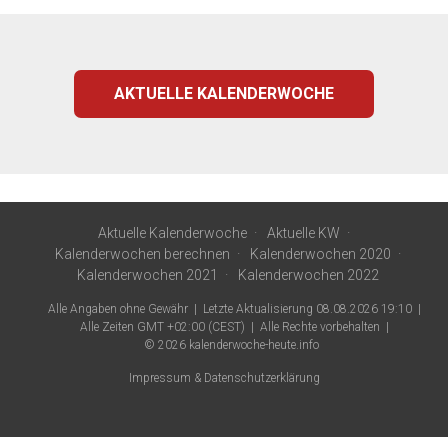
AKTUELLE KALENDERWOCHE
Aktuelle Kalenderwoche
Aktuelle KW
Kalenderwochen berechnen
Kalenderwochen 2020
Kalenderwochen 2021
Kalenderwochen 2022
Alle Angaben ohne Gewähr
Letzte Aktualisierung 08.08.2026 19:10
Alle Zeiten GMT +02:00 (CEST)
Alle Rechte vorbehalten
© 2026
kalenderwoche-heute.info
Impressum & Datenschutzerklärung