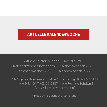
AKTUELLE KALENDERWOCHE
Aktuelle Kalenderwoche
Aktuelle KW
Kalenderwochen berechnen
Kalenderwochen 2020
Kalenderwochen 2021
Kalenderwochen 2022
Alle Angaben ohne Gewähr
Letzte Aktualisierung 09.08.2026 11:22
Alle Zeiten GMT +02:00 (CEST)
Alle Rechte vorbehalten
© 2026
kalenderwoche-heute.info
Impressum & Datenschutzerklärung