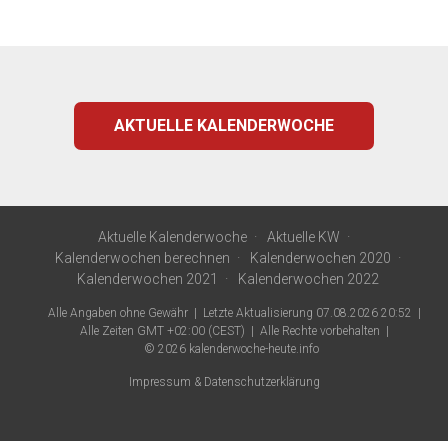
AKTUELLE KALENDERWOCHE
Aktuelle Kalenderwoche
Aktuelle KW
Kalenderwochen berechnen
Kalenderwochen 2020
Kalenderwochen 2021
Kalenderwochen 2022
Alle Angaben ohne Gewähr
Letzte Aktualisierung 07.08.2026 20:52
Alle Zeiten GMT +02:00 (CEST)
Alle Rechte vorbehalten
© 2026
kalenderwoche-heute.info
Impressum & Datenschutzerklärung