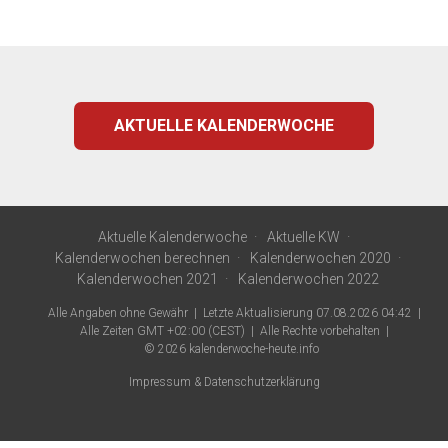
AKTUELLE KALENDERWOCHE
Aktuelle Kalenderwoche
Aktuelle KW
Kalenderwochen berechnen
Kalenderwochen 2020
Kalenderwochen 2021
Kalenderwochen 2022
Alle Angaben ohne Gewähr
Letzte Aktualisierung 07.08.2026 04:42
Alle Zeiten GMT +02:00 (CEST)
Alle Rechte vorbehalten
© 2026
kalenderwoche-heute.info
Impressum & Datenschutzerklärung