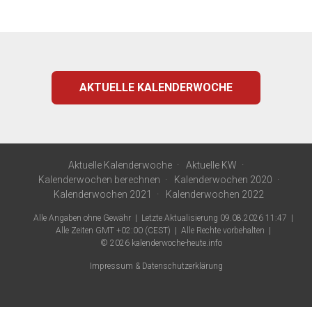
AKTUELLE KALENDERWOCHE
Aktuelle Kalenderwoche
Aktuelle KW
Kalenderwochen berechnen
Kalenderwochen 2020
Kalenderwochen 2021
Kalenderwochen 2022
Alle Angaben ohne Gewähr
Letzte Aktualisierung 09.08.2026 11:47
Alle Zeiten GMT +02:00 (CEST)
Alle Rechte vorbehalten
© 2026
kalenderwoche-heute.info
Impressum & Datenschutzerklärung