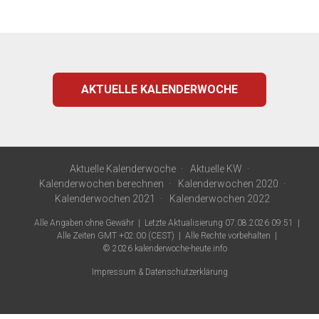
AKTUELLE KALENDERWOCHE
Aktuelle Kalenderwoche
Aktuelle KW
Kalenderwochen berechnen
Kalenderwochen 2020
Kalenderwochen 2021
Kalenderwochen 2022
Alle Angaben ohne Gewähr
Letzte Aktualisierung 07.08.2026 09:51
Alle Zeiten GMT +02:00 (CEST)
Alle Rechte vorbehalten
© 2026
kalenderwoche-heute.info
Impressum & Datenschutzerklärung