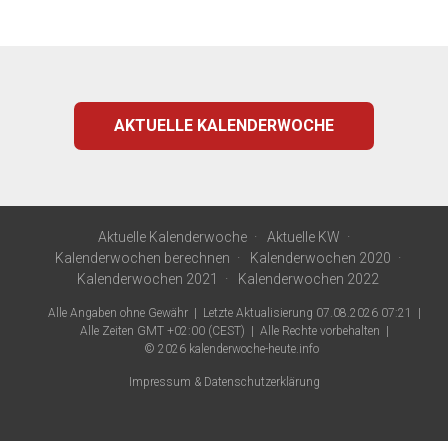
AKTUELLE KALENDERWOCHE
Aktuelle Kalenderwoche
Aktuelle KW
Kalenderwochen berechnen
Kalenderwochen 2020
Kalenderwochen 2021
Kalenderwochen 2022
Alle Angaben ohne Gewähr
Letzte Aktualisierung 07.08.2026 07:21
Alle Zeiten GMT +02:00 (CEST)
Alle Rechte vorbehalten
© 2026
kalenderwoche-heute.info
Impressum & Datenschutzerklärung