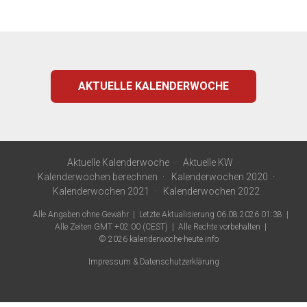
AKTUELLE KALENDERWOCHE
Aktuelle Kalenderwoche
Aktuelle KW
Kalenderwochen berechnen
Kalenderwochen 2020
Kalenderwochen 2021
Kalenderwochen 2022
Alle Angaben ohne Gewähr
Letzte Aktualisierung 06.08.2026 01:38
Alle Zeiten GMT +02:00 (CEST)
Alle Rechte vorbehalten
© 2026
kalenderwoche-heute.info
Impressum & Datenschutzerklärung