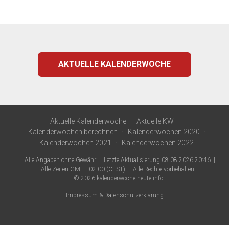
AKTUELLE KALENDERWOCHE
Aktuelle Kalenderwoche
Aktuelle KW
Kalenderwochen berechnen
Kalenderwochen 2020
Kalenderwochen 2021
Kalenderwochen 2022
Alle Angaben ohne Gewähr
Letzte Aktualisierung 08.08.2026 20:46
Alle Zeiten GMT +02:00 (CEST)
Alle Rechte vorbehalten
© 2026
kalenderwoche-heute.info
Impressum & Datenschutzerklärung