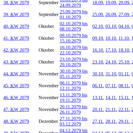
38.
KW
2079
September
18.09.
19.09.
20.09.
24.09.2079
25.09.2079 bis
39.
KW
2079
September
25.09.
26.09.
27.09.
01.10.2079
02.10.2079 bis
40.
KW
2079
Oktober
02.10.
03.10.
04.10.
08.10.2079
09.10.2079 bis
41.
KW
2079
Oktober
09.10.
10.10.
11.10.
15.10.2079
16.10.2079 bis
42.
KW
2079
Oktober
16.10.
17.10.
18.10.
22.10.2079
23.10.2079 bis
43.
KW
2079
Oktober
23.10.
24.10.
25.10.
29.10.2079
30.10.2079 bis
44.
KW
2079
November
30.10.
31.10.
01.11.
05.11.2079
06.11.2079 bis
45.
KW
2079
November
06.11.
07.11.
08.11.
12.11.2079
13.11.2079 bis
46.
KW
2079
November
13.11.
14.11.
15.11.
19.11.2079
20.11.2079 bis
47.
KW
2079
November
20.11.
21.11.
22.11.
26.11.2079
27.11.2079 bis
48.
KW
2079
Dezember
27.11.
28.11.
29.11.
03.12.2079
04.12.2079 bis