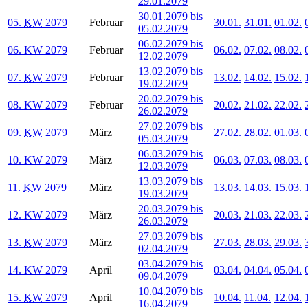
29.01.2079
30.01.2079 bis
05.
KW
2079
Februar
30.01.
31.01.
01.02.
05.02.2079
06.02.2079 bis
06.
KW
2079
Februar
06.02.
07.02.
08.02.
12.02.2079
13.02.2079 bis
07.
KW
2079
Februar
13.02.
14.02.
15.02.
19.02.2079
20.02.2079 bis
08.
KW
2079
Februar
20.02.
21.02.
22.02.
26.02.2079
27.02.2079 bis
09.
KW
2079
März
27.02.
28.02.
01.03.
05.03.2079
06.03.2079 bis
10.
KW
2079
März
06.03.
07.03.
08.03.
12.03.2079
13.03.2079 bis
11.
KW
2079
März
13.03.
14.03.
15.03.
19.03.2079
20.03.2079 bis
12.
KW
2079
März
20.03.
21.03.
22.03.
26.03.2079
27.03.2079 bis
13.
KW
2079
März
27.03.
28.03.
29.03.
02.04.2079
03.04.2079 bis
14.
KW
2079
April
03.04.
04.04.
05.04.
09.04.2079
10.04.2079 bis
15.
KW
2079
April
10.04.
11.04.
12.04.
16.04.2079