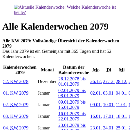
Alle Kalenderwochen 2079
Alle KW 2079: Vollständige Übersicht der Kalenderwochen
2079
Das Jahr 2079 ist ein Gemeinjahr mit 365 Tagen und hat 52
Kalenderwochen.
Kalenderwochen
Datum der
Monat
Mo
Di
Mi
2079
Kalenderwoche
26.12.2078 bis
52.
KW
2078
Dezember
26.12.
27.12.
28.12.
01.01.2079
02.01.2079 bis
01.
KW
2079
Januar
02.01.
03.01.
04.01.
08.01.2079
09.01.2079 bis
02.
KW
2079
Januar
09.01.
10.01.
11.01.
15.01.2079
16.01.2079 bis
03.
KW
2079
Januar
16.01.
17.01.
18.01.
22.01.2079
23.01.2079 bis
04.
KW
2079
Januar
23.01.
24.01.
25.01.