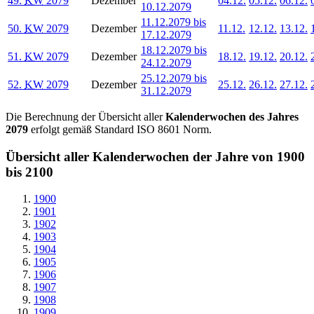
49.
KW
2079
Dezember
04.12.
05.12.
06.12.
10.12.2079
11.12.2079 bis
50.
KW
2079
Dezember
11.12.
12.12.
13.12.
17.12.2079
18.12.2079 bis
51.
KW
2079
Dezember
18.12.
19.12.
20.12.
24.12.2079
25.12.2079 bis
52.
KW
2079
Dezember
25.12.
26.12.
27.12.
31.12.2079
Die Berechnung der Übersicht aller
Kalenderwochen des Jahres
2079
erfolgt gemäß Standard ISO 8601 Norm.
Übersicht aller Kalenderwochen der Jahre von 1900
bis 2100
1900
1901
1902
1903
1904
1905
1906
1907
1908
1909