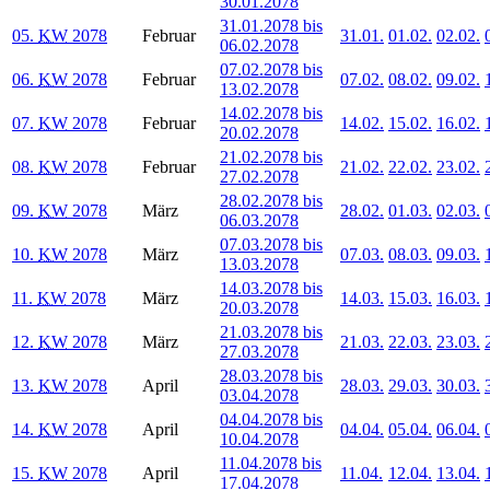
30.01.2078
31.01.2078 bis
05.
KW
2078
Februar
31.01.
01.02.
02.02.
06.02.2078
07.02.2078 bis
06.
KW
2078
Februar
07.02.
08.02.
09.02.
13.02.2078
14.02.2078 bis
07.
KW
2078
Februar
14.02.
15.02.
16.02.
20.02.2078
21.02.2078 bis
08.
KW
2078
Februar
21.02.
22.02.
23.02.
27.02.2078
28.02.2078 bis
09.
KW
2078
März
28.02.
01.03.
02.03.
06.03.2078
07.03.2078 bis
10.
KW
2078
März
07.03.
08.03.
09.03.
13.03.2078
14.03.2078 bis
11.
KW
2078
März
14.03.
15.03.
16.03.
20.03.2078
21.03.2078 bis
12.
KW
2078
März
21.03.
22.03.
23.03.
27.03.2078
28.03.2078 bis
13.
KW
2078
April
28.03.
29.03.
30.03.
03.04.2078
04.04.2078 bis
14.
KW
2078
April
04.04.
05.04.
06.04.
10.04.2078
11.04.2078 bis
15.
KW
2078
April
11.04.
12.04.
13.04.
17.04.2078