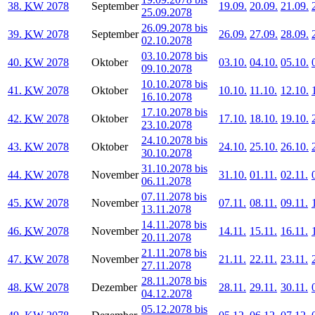
38.
KW
2078
September
19.09.
20.09.
21.09.
25.09.2078
26.09.2078 bis
39.
KW
2078
September
26.09.
27.09.
28.09.
02.10.2078
03.10.2078 bis
40.
KW
2078
Oktober
03.10.
04.10.
05.10.
09.10.2078
10.10.2078 bis
41.
KW
2078
Oktober
10.10.
11.10.
12.10.
16.10.2078
17.10.2078 bis
42.
KW
2078
Oktober
17.10.
18.10.
19.10.
23.10.2078
24.10.2078 bis
43.
KW
2078
Oktober
24.10.
25.10.
26.10.
30.10.2078
31.10.2078 bis
44.
KW
2078
November
31.10.
01.11.
02.11.
06.11.2078
07.11.2078 bis
45.
KW
2078
November
07.11.
08.11.
09.11.
13.11.2078
14.11.2078 bis
46.
KW
2078
November
14.11.
15.11.
16.11.
20.11.2078
21.11.2078 bis
47.
KW
2078
November
21.11.
22.11.
23.11.
27.11.2078
28.11.2078 bis
48.
KW
2078
Dezember
28.11.
29.11.
30.11.
04.12.2078
05.12.2078 bis