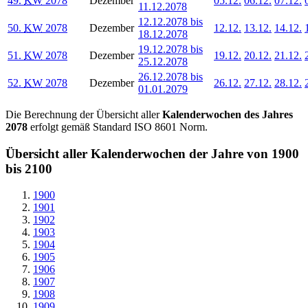
49.
KW
2078
Dezember
05.12.
06.12.
07.12.
11.12.2078
12.12.2078 bis
50.
KW
2078
Dezember
12.12.
13.12.
14.12.
18.12.2078
19.12.2078 bis
51.
KW
2078
Dezember
19.12.
20.12.
21.12.
25.12.2078
26.12.2078 bis
52.
KW
2078
Dezember
26.12.
27.12.
28.12.
01.01.2079
Die Berechnung der Übersicht aller
Kalenderwochen des Jahres
2078
erfolgt gemäß Standard ISO 8601 Norm.
Übersicht aller Kalenderwochen der Jahre von 1900
bis 2100
1900
1901
1902
1903
1904
1905
1906
1907
1908
1909