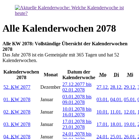
Alle Kalenderwochen 2078
Alle KW 2078: Vollständige Übersicht der Kalenderwochen
2078
Das Jahr 2078 ist ein Gemeinjahr mit 365 Tagen und hat 52
Kalenderwochen.
Kalenderwochen
Datum der
Monat
Mo
Di
Mi
2078
Kalenderwoche
27.12.2077 bis
52.
KW
2077
Dezember
27.12.
28.12.
29.12.
02.01.2078
03.01.2078 bis
01.
KW
2078
Januar
03.01.
04.01.
05.01.
09.01.2078
10.01.2078 bis
02.
KW
2078
Januar
10.01.
11.01.
12.01.
16.01.2078
17.01.2078 bis
03.
KW
2078
Januar
17.01.
18.01.
19.01.
23.01.2078
24.01.2078 bis
04.
KW
2078
Januar
24.01.
25.01.
26.01.