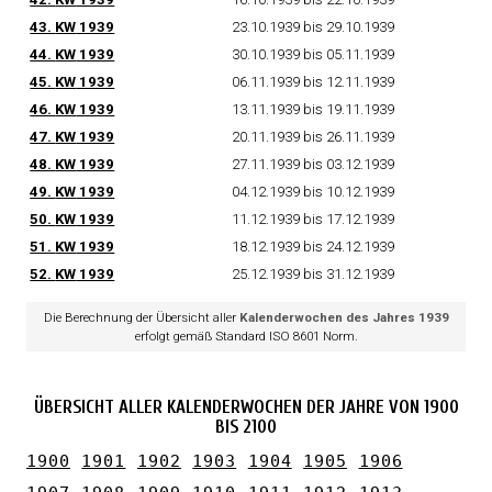
43.
KW
1939
23.10.1939 bis 29.10.1939
44.
KW
1939
30.10.1939 bis 05.11.1939
45.
KW
1939
06.11.1939 bis 12.11.1939
46.
KW
1939
13.11.1939 bis 19.11.1939
47.
KW
1939
20.11.1939 bis 26.11.1939
48.
KW
1939
27.11.1939 bis 03.12.1939
49.
KW
1939
04.12.1939 bis 10.12.1939
50.
KW
1939
11.12.1939 bis 17.12.1939
51.
KW
1939
18.12.1939 bis 24.12.1939
52.
KW
1939
25.12.1939 bis 31.12.1939
Die Berechnung der Übersicht aller
Kalenderwochen des Jahres 1939
erfolgt gemäß Standard ISO 8601 Norm.
ÜBERSICHT ALLER KALENDERWOCHEN DER JAHRE VON 1900
BIS 2100
1900
1901
1902
1903
1904
1905
1906