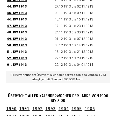
44.
KW
1913
27.10.1913 bis 02.11.1913
45.
KW
1913
03.11.1913 bis 09.11.1913
46.
KW
1913
10.11.1913 bis 16.11.1913
47.
KW
1913
17.11.1913 bis 23.11.1913
48.
KW
1913
24.11.1913 bis 30.11.1913
49.
KW
1913
01.12.1913 bis 07.12.1913
50.
KW
1913
08.12.1913 bis 14.12.1913
51.
KW
1913
15.12.1913 bis 21.12.1913
52.
KW
1913
22.12.1913 bis 28.12.1913
01.
KW
1913
29.12.1913 bis 04.01.1914
Die Berechnung der Übersicht aller
Kalenderwochen des Jahres 1913
erfolgt gemäß Standard ISO 8601 Norm.
ÜBERSICHT ALLER KALENDERWOCHEN DER JAHRE VON 1900
BIS 2100
1900
1901
1902
1903
1904
1905
1906